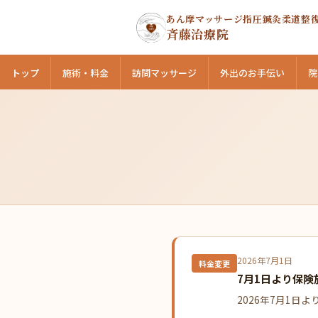
あん摩マッサージ指圧鍼灸柔道整
斉藤治療院
トップ
施術・料金
訪問マッサージ
外出のお手伝い
院
2026年7月1日
料金変更
7月1日より保
2026年7月1